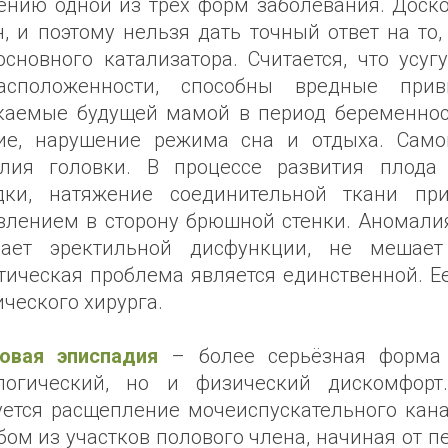
ению одной из трех форм заболевания. Доск
н, и поэтому нельзя дать точный ответ на т
основного катализатора. Считается, что усу
расположенности, способны вредные при
каемые будущей мамой в период беременнос
ие, нарушение режима сна и отдыха. Само
лия головки. В процессе развития плода
дки, натяжение соединительной ткани пр
влением в сторону брюшной стенки. Аномалия
ает эректильной дисфункции, не мешает
тическая проблема является единственной. Е
ического хирурга.
овая эписпадия
– более серьёзная форма
логический, но и физический дискомфор
уется расщепление мочеиспускательного кан
ом из участков полового члена, начиная от пе