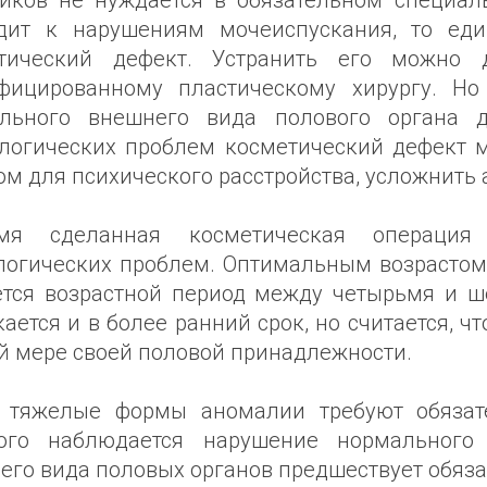
иков не нуждается в обязательном специал
дит к нарушениям мочеиспускания, то еди
тический дефект. Устранить его можно д
фицированному пластическому хирургу. Но
льного внешнего вида полового органа д
логических проблем косметический дефект м
ом для психического расстройства, усложнить 
емя сделанная косметическая операция
логических проблем. Оптимальным возрастом
ется возрастной период между четырьмя и ш
ается и в более ранний срок, но считается, ч
й мере своей половой принадлежности.
 тяжелые формы аномалии требуют обязате
ого наблюдается нарушение нормального 
его вида половых органов предшествует обяза