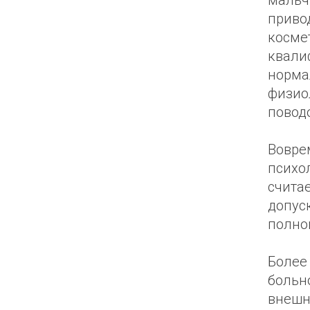
мальч
приво
косме
квали
норма
физио
повод
Вовр
психо
счита
допуск
полно
Более
больн
внешн