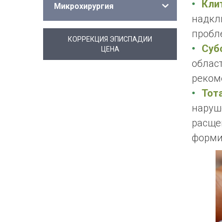
Кли
Микрохирургия
надкл
пробл
КОРРЕКЦИЯ ЭПИСПАДИИ
Суб
ЦЕНА
облас
реком
Тот
наруш
расще
форми