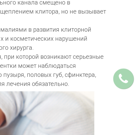
льного канала смещено в
сщеплением клитора, но не вызывает
омалиями в развития клиторной
их и косметических нарушений
го хирурга.
, при которой возникают серьезные
иентки может наблюдаться
 пузыря, половых губ, сфинктера,
ля лечения обязательно.