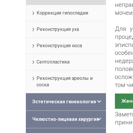
непра
мочеи
Коррекция гипоспадии
Для у
Реконструкция уха
проце
эписп
Реконструкция носа
особе
недер
Септопластика
полов
ослож
Реконструкция ареолы и
том чи
соска
Жен
Эстетическая гинекология
Заме
Челюстно-лицевая хирургия
прини