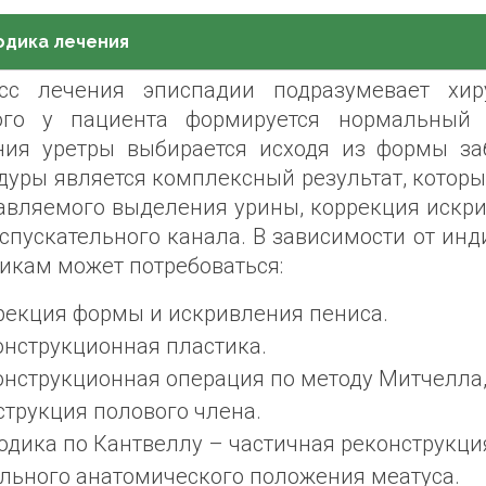
одика лечения
сс лечения эписпадии подразумевает хир
ого у пациента формируется нормальный 
ния уретры выбирается исходя из формы за
дуры является комплексный результат, котор
авляемого выделения урины, коррекция искри
спускательного канала. В зависимости от ин
икам может потребоваться:
рекция формы и искривления пениса.
онструкционная пластика.
онструкционная операция по методу Митчелла,
струкция полового члена.
одика по Кантвеллу – частичная реконструкци
льного анатомического положения меатуса.