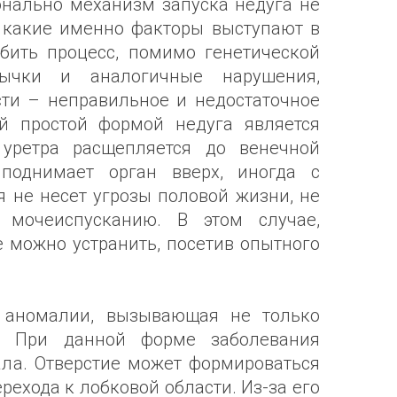
онально механизм запуска недуга не
о, какие именно факторы выступают в
губить процесс, помимо генетической
вычки и аналогичные нарушения,
ти – неправильное и недостаточное
й простой формой недуга является
 уретра расщепляется до венечной
иподнимает орган вверх, иногда с
 не несет угрозы половой жизни, не
 мочеиспусканию. В этом случае,
е можно устранить, посетив опытного
 аномалии, вызывающая не только
т. При данной форме заболевания
ала. Отверстие может формироваться
рехода к лобковой области. Из-за его