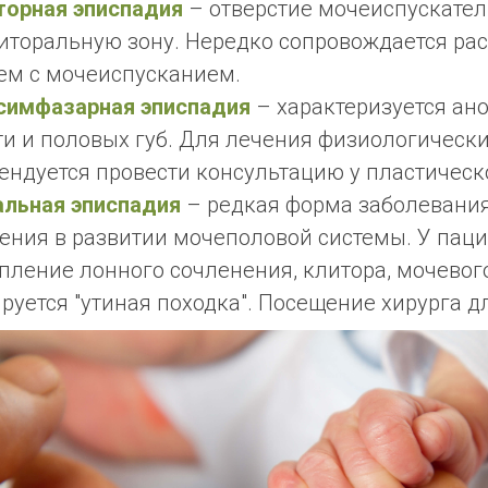
торная
эписпадия
– отверстие мочеиспускате
иторальную зону. Нередко сопровождается ра
ем с мочеиспусканием.
симфазарная эписпадия
– характеризуется ан
ти и половых губ. Для лечения физиологическ
ендуется провести консультацию у пластическо
альная эписпадия
– редкая форма заболевания
ения в развитии мочеполовой системы. У пац
пление лонного сочленения, клитора, мочевого
руется "утиная походка". Посещение хирурга д