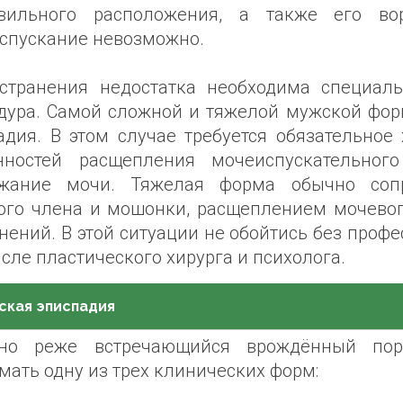
вильного расположения, а также его во
спускание невозможно.
странения недостатка необходима специаль
дура. Самой сложной и тяжелой мужской фор
адия. В этом случае требуется обязательное
нностей расщепления мочеиспускательног
жание мочи. Тяжелая форма обычно сопр
ого члена и мошонки, расщеплением мочевог
нений. В этой ситуации не обойтись без про
сле пластического хирурга и психолога.
ская эписпадия
тно реже встречающийся врождённый по
мать одну из трех клинических форм: