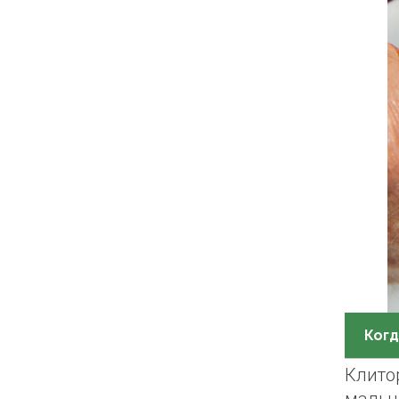
Когд
Клито