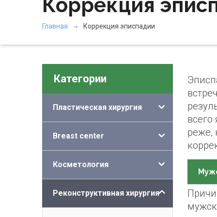
Коррекция эпис
Главная
Коррекция эписпадии
Категории
Эписп
встреч
резул
Пластическая хирургия
всего
реже, 
Breast center
корре
Косметология
Муж
Причи
Реконструктивная хирургия
мужск