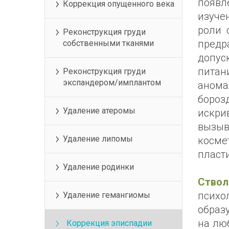
появл
Коррекция опущенного века
изуче
роли 
Реконструкция груди
пред
собственными тканями
допус
питан
Реконструкция груди
экспандером/имплантом
анома
бороз
Удаление атеромы
искри
вызыв
Удаление липомы
косме
пласт
Удаление родинки
Ствол
психо
Удаление гемангиомы
образ
на люб
Коррекция эписпадии