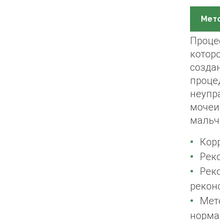
Мет
Проце
котор
созда
проце
неупр
мочеи
мальч
Кор
Рек
Рек
рекон
Мет
норма