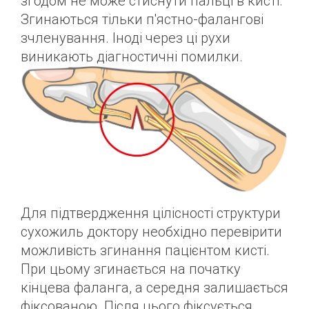
згодом не може стиснути пальці в кисті.
Згинаються тільки п'ястно-фалангові
зчленування. Іноді через ці рухи
виникають діагностичні помилки.
Для підтвердження цілісності структури
сухожиль доктору необхідно перевірити
можливість згинання пацієнтом кисті.
При цьому згинається на початку
кінцева фаланга, а середня залишається
фіксованою. Після цього фіксується