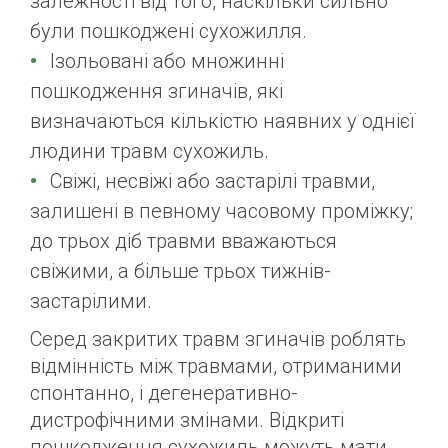
залежності від того, наскільки сильно
були пошкоджені сухожилля.
Ізольовані або множинні
пошкодження згиначів, які
визначаються кількістю наявних у однієї
людини травм сухожиль.
Свіжі, несвіжі або застарілі травми,
залишені в певному часовому проміжку;
до трьох діб травми вважаються
свіжими, а більше трьох тижнів-
застарілими.
Серед закритих травм згиначів роблять
відмінність між травмами, отриманими
спонтанно, і дегенеративно-
дистрофічними змінами. Відкриті
пошкодження сухожиль можуть мати