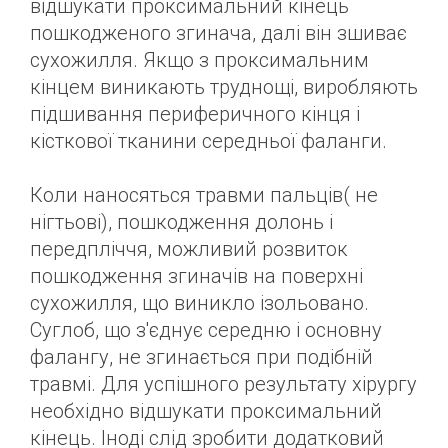
відшукати проксимальний кінець
пошкодженого згинача, далі він зшиває
сухожилля. Якщо з проксимальним
кінцем виникають труднощі, виробляють
підшивання периферичного кінця і
кісткової тканини середньої фаланги.
Коли наносяться травми пальців( не
нігтьові), пошкодження долонь і
передпліччя, можливий розвиток
пошкодження згиначів на поверхні
сухожилля, що виникло ізольовано.
Суглоб, що з'єднує середню і основну
фалангу, не згинається при подібній
травмі. Для успішного результату хірургу
необхідно відшукати проксимальний
кінець. Іноді слід зробити додатковий