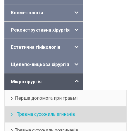
Косметологія
Реконструктивна хірургія
Естетична гінікологія
Щелепо-лицьова хірургія
Мікрохірургія
Перша допомога при травмі
Травма сухожиль згиначів
Травма сухожиль розгиначів