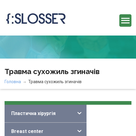
Травма сухожиль згиначів
Головна
Травма сухожиль згиначів
Категорії
Пластична хірургія
Breast center