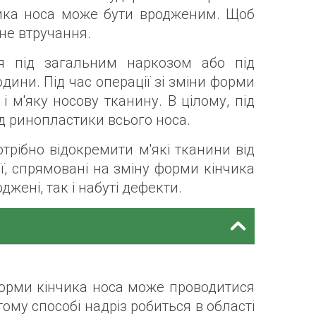
нчика носа може бути вродженим. Щоб
чне втручання.
я під загальним наркозом або під
дини. Під час операції зі зміни форми
і м'яку носову тканину. В цілому, під
д ринопластики всього носа.
трібно відокремити м'які тканини від
ії, спрямовані на зміну форми кінчика
джені, так і набуті дефекти.
форми кінчика носа може проводитися
ому способі надріз робиться в області