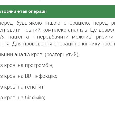
отовчий етап операції
перед будь-якою іншою операцією, перед р
ен здати повний комплекс аналізів. Це дозвол
в'я пацієнта і передбачити можливі ризики 
ння. Для проведення операції на кінчику носа по
льний аналіз крові (розгорнутий);
із крові на протромбін;
із крові на ВІЛ-інфекцію;
із крові на гепатит;
із крові на біохімію;