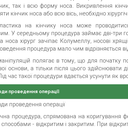
нчик, так і всю форму носа. Викривлення кі
яти кінчик носа або всю вісь, необхідно хірургі
ластика на кінчику носа може проводитис
им. У середньому процедура займає дві-три го
а носа хірург зачіпає Колумеллу, носові хрящі 
оведення процедура мало чим відрізняється ві
аніпуляцій полягає в тому, що для початку по
вої основи, а тільки після цього здійснювати д
Під час такої процедури вдається усунути як вро
ди проведення операції
гічна процедура, спрямована на коригування 
способами - відкритим і закритим. При відкрит