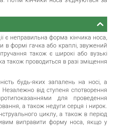
ща. Потім кінчики носа з'єднуються за
ї є неправильна форма кінчика носа,
и в формі гачка або краплі, звужений
тручання також є широкі або вузькі
ка також проводиться в разі зміщення
ість будь-яких запалень на носі, а
. Незалежно від ступеня спотворення
ротипоказаннями для проведення
ювання, а також недуги серця і нирок.
нструального циклу, а також в період
ливим виправити форму носа, якщо у