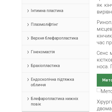
як кі
Інтимна пластика
вирівн
Риноп
Плазмоліфтінг
місцев
кінчик
Верхня блефаропластика
час пр
Гінекомастія
Сенс м
кістко
Брахіопластика
носа. 
Ендоскопічна підтяжка
Мето
обличчя
Блефаропластика нижніх
Хірур
повік
двома 