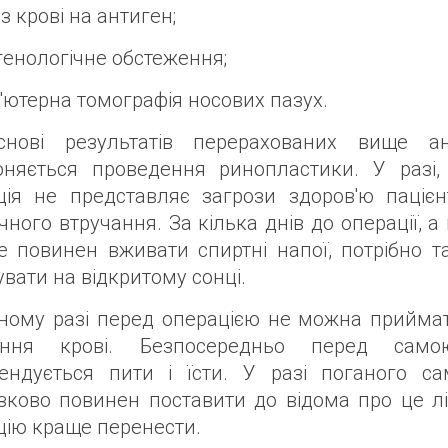
із крові на антиген;
генологічне обстеження;
'ютерна томографія носових пазух.
нові результатів перерахованих вище ан
оняється проведення ринопластики. У разі,
ція не представляє загрози здоров'ю паціє
ічного втручання. За кілька днів до операції, 
не повинен вживати спиртні напої, потрібно т
вати на відкритому сонці.
ному разі перед операцією не можна прийма
тання крові. Безпосередньо перед само
ендується пити і їсти. У разі поганого са
язково повинен поставити до відома про це лі
цію краще перенести.