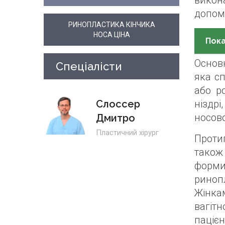
викона
допом
РИНОПЛАСТИКА КІНЧИКА
НОСА ЦІНА
Пока
Основ
Спеціалісти
яка с
або р
Слоссер
ніздрі
носово
Дмитро
Пластичний хірург
Проти
також
форм
ринопл
Жінка
вагіт
пацієн