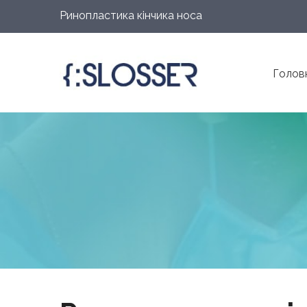
Ринопластика кінчика носа
Голов