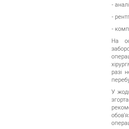
- анал
- рент
- комп
На ос
забор
опера
хірург
разі 
перебу
У жод
згор
реком
обов'
опера