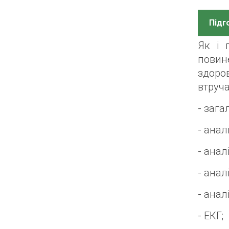
Підг
Як і 
повин
здоро
втруча
- зага
- анал
- анал
- анал
- анал
- ЕКГ;