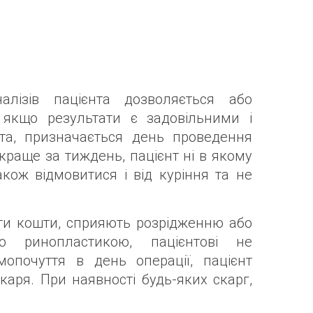
алізів пацієнта дозволяється або
 якщо результати є задовільними і
нта, призначається день проведення
а краще за тиждень, пацієнт ні в якому
акож відмовитися і від куріння та не
ти кошти, сприяють розрідженню або
ю ринопластикою, пацієнтові не
мопочуття в день операції, пацієнт
каря. При наявності будь-яких скарг,