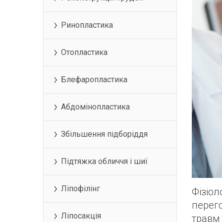
Ринопластика
Отопластика
Блефаропластика
Абдомінопластика
Збільшення підборіддя
Підтяжка обличчя і шиї
Ліпофілінг
Фізіо
перег
Ліпосакція
травм