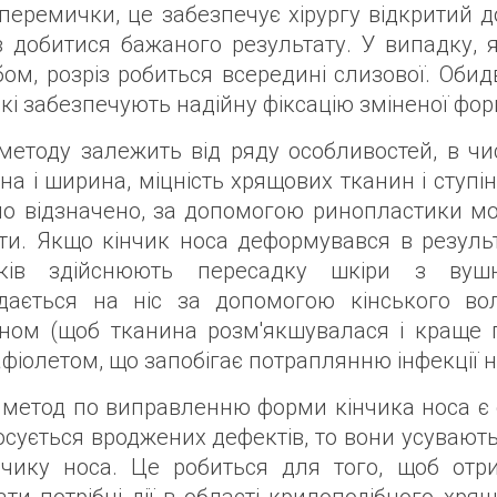
перемички, це забезпечує хірургу відкритий д
в добитися бажаного результату. У випадку,
бом, розріз робиться всередині слизової. Об
які забезпечують надійну фіксацію зміненої фор
 методу залежить від ряду особливостей, в чи
а і ширина, міцність хрящових тканин і ступі
ло відзначено, за допомогою ринопластики мож
ти. Якщо кінчик носа деформувався в результа
ків здійснюють пересадку шкіри з вушн
дається на ніс за допомогою кінського во
іном (щоб тканина розм'якшувалася і краще 
фіолетом, що запобігає потраплянню інфекції н
метод по виправленню форми кінчика носа є ек
осується вроджених дефектів, то вони усувают
нчику носа. Це робиться для того, щоб отр