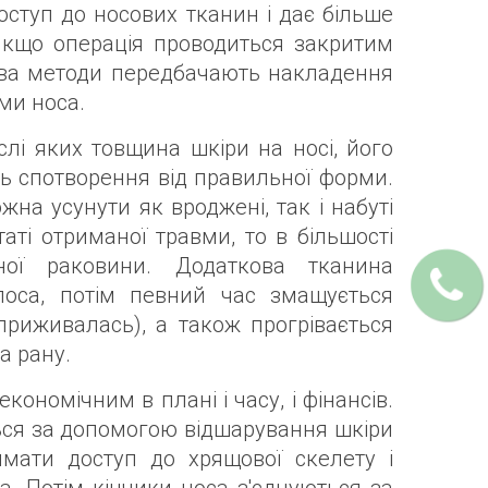
оступ до носових тканин і дає більше
 якщо операція проводиться закритим
идва методи передбачають накладення
ми носа.
слі яких товщина шкіри на носі, його
нь спотворення від правильної форми.
на усунути як вроджені, так і набуті
ті отриманої травми, то в більшості
ої раковини. Додаткова тканина
лоса, потім певний час змащується
приживалась), а також прогрівається
а рану.
ономічним в плані і часу, і фінансів.
ься за допомогою відшарування шкіри
имати доступ до хрящової скелету і