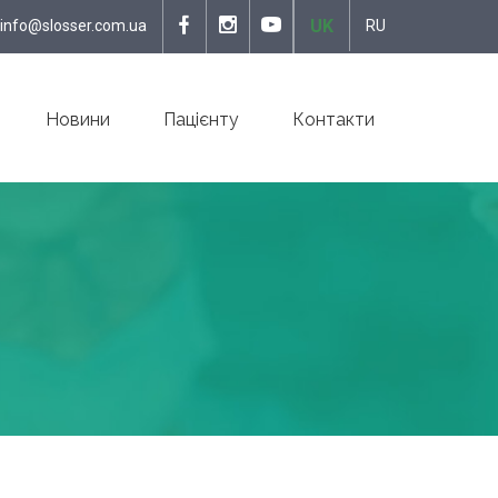
UK
info@slosser.com.ua
RU
Новини
Пацієнту
Контакти