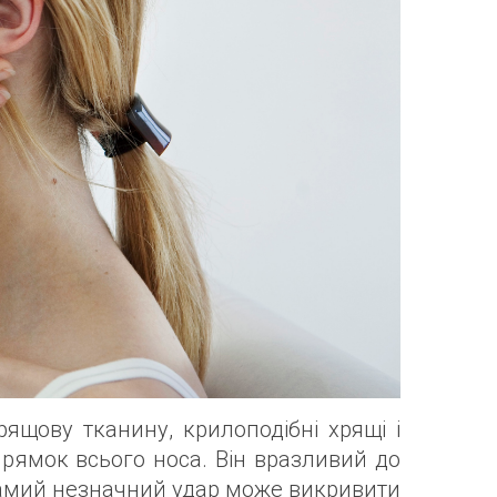
рящову тканину, крилоподібні хрящі і
рямок всього носа. Він вразливий до
самий незначний удар може викривити