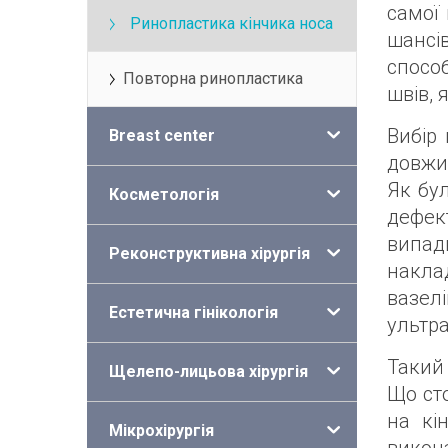
самої 
Ринопластика кінчика носа
шансі
спосо
Повторна ринопластика
швів, 
Вибір
Breast center
довжин
Як бу
Косметологія
дефек
випад
Реконструктивна хірургія
накла
вазел
Естетична гінікологія
ультра
Такий 
Щелепо-лицьова хірургія
Що ст
на кі
Мікрохірургія