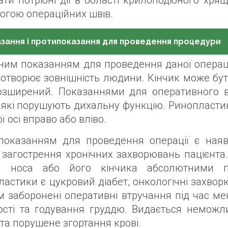
ти потрібні дії в області крилоподібного хря
огою операційних швів.
зання і протипоказання для проведення процедури
ним показанням для проведення даної операці
потворює зовнішність людини. Кінчик може бут
озширений. Показаннями для оперативного в
, які порушують дихальну функцію. Ринопласти
ї осі вправо або вліво.
показанням для проведення операції є наявн
 загострення хронічних захворювань пацієнта
и носа або його кінчика абсолютними п
астики є цукровий діабет, онкологічні захвор
м заборонені оперативні втручання під час ме
ності та годування груддю. Видається немож
та порушене згортання крові.