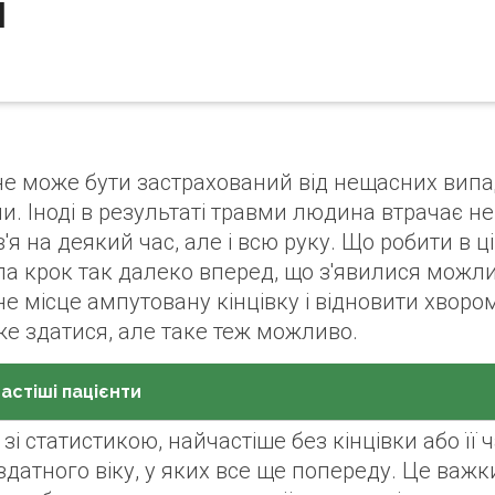
и
не може бути застрахований від нещасних випад
. Іноді в результаті травми людина втрачає не 
'я на деякий час, але і всю руку. Що робити в 
ла крок так далеко вперед, що з'явилися можли
е місце ампутовану кінцівку і відновити хворому
е здатися, але таке теж можливо.
астіші пацієнти
 зі статистикою, найчастіше без кінцівки або 
здатного віку, у яких все ще попереду. Це ва