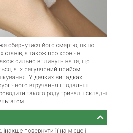
е обернутися його смертю, якщо
 станів, а також про хронічні
акож сильно вплинуть на те, що
ться, а їх регулярний прийом
лікування. У деяких випадках
ургічного втручання і подальші
роводити такого роду тривалі і складні
ультатом.
інакше повернути її на місце і