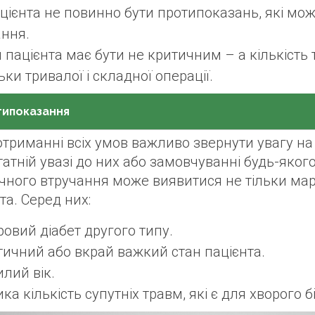
цієнта не повинно бути протипоказань, які мо
ання.
 пацієнта має бути не критичним – а кількіст
ьки тривалої і складної операції.
типоказання
отриманні всіх умов важливо звернути увагу н
атній увазі до них або замовчуванні будь-яког
ічного втручання може виявитися не тільки ма
та. Серед них:
овий діабет другого типу.
ичний або вкрай важкий стан пацієнта.
лий вік.
ка кількість супутніх травм, які є для хворог