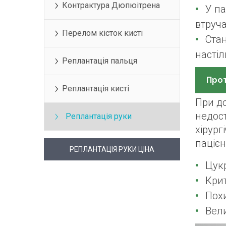
Контрактура Дюпюітрена
У па
втруч
Перелом кісток кисті
Стан
настіл
Реплантація пальця
Про
Реплантація кисті
При д
недост
Реплантація руки
хірург
пацієн
РЕПЛАНТАЦІЯ РУКИ ЦІНА
Цукр
Крит
Похи
Вели