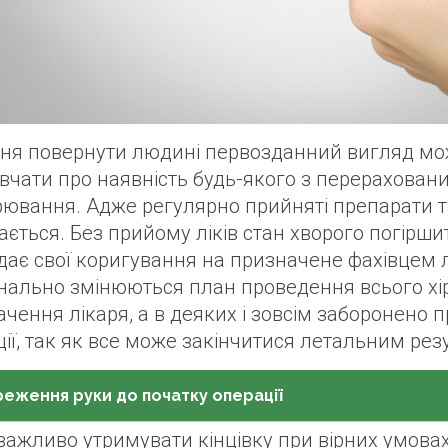
ня повернути людині первозданний вигляд мож
чати про наявність будь-якого з перерахованих
рювання. Адже регулярно прийняті препарати т
ається. Без прийому ліків стан хворого погірши
дає свої коригування на призначене фахівцем 
нально змінюються план проведення всього хір
чення лікаря, а в деяких і зовсім заборонено п
ії, так як все може закінчитися летальним рез
еження руки до початку операції
ажливо утримувати кінцівку при вірних умовах, 