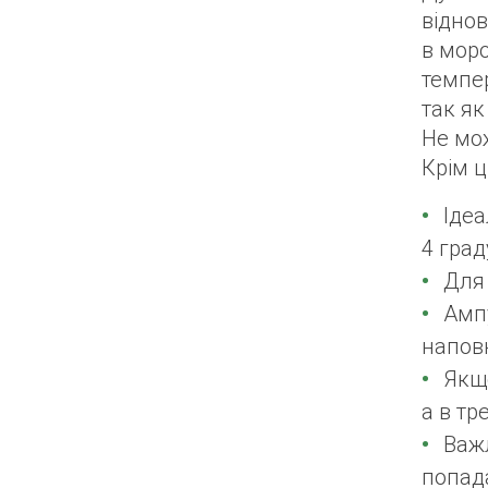
віднов
в моро
темпе
так як
Не мож
Крім ц
Ідеа
4 град
Для 
Ампу
напов
Якщо
а в тр
Важл
попада