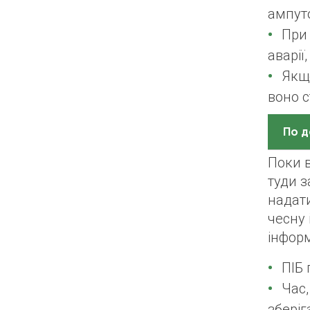
ампуто
При 
аварії
Якщо
воно с
По д
Поки в
туди з
надати
чесну 
інформ
ПІБ 
Час,
зберіг