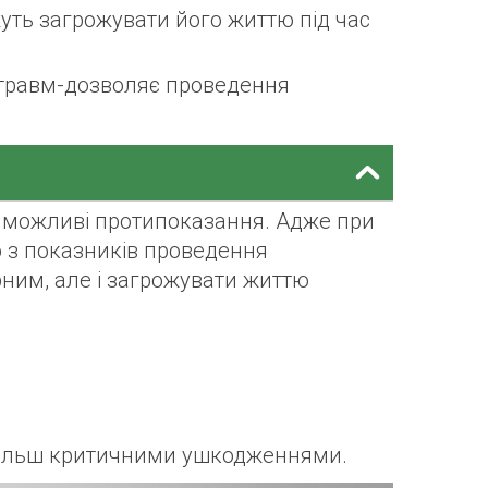
жуть загрожувати його життю під час
ь травм-дозволяє проведення
а можливі протипоказання. Адже при
о з показників проведення
рним, але і загрожувати життю
о більш критичними ушкодженнями.