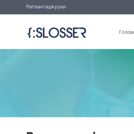
Реплантація руки
Голов