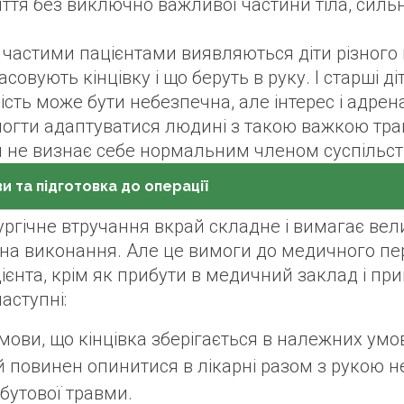
ття без виключно важливої частини тіла, сильн
частими пацієнтами виявляються діти різного ві
асовують кінцівку і що беруть в руку. І старші д
ість може бути небезпечна, але інтерес і адрен
огти адаптуватися людині з такою важкою тра
н не визнає себе нормальним членом суспільст
и та підготовка до операції
ургічне втручання вкрай складне і вимагає вели
на виконання. Але це вимоги до медичного пер
ієнта, крім як прибути в медичний заклад і при
аступні:
мови, що кінцівка зберігається в належних умов
 повинен опинитися в лікарні разом з рукою не
бутової травми.