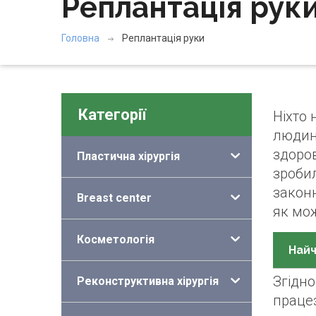
Реплантація рук
Головна
Реплантація руки
Категорії
Ніхто 
людини
здоров
Пластична хірургія
зроби
законн
Breast center
як мож
Косметологія
Найч
Згідно
Реконструктивна хірургія
праце