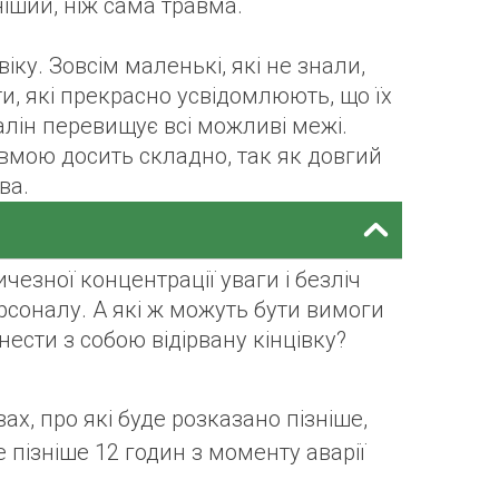
іший, ніж сама травма.
ку. Зовсім маленькі, які не знали,
іти, які прекрасно усвідомлюють, що їх
алін перевищує всі можливі межі.
вмою досить складно, так як довгий
ва.
чезної концентрації уваги і безліч
соналу. А які ж можуть бути вимоги
нести з собою відірвану кінцівку?
ах, про які буде розказано пізніше,
 пізніше 12 годин з моменту аварії