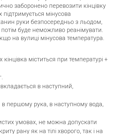
рично заборонено перевозити кінцівку
х підтримується мінусова
канин руки безпосередньо з льодом,
і потім буде неможливо реанімувати.
якщо на вулиці мінусова температура.
 кінцівка міститься при температурі +
г.
 вкладається в наступний,
 в першому рука, в наступному вода,
истих умовах, не можна допускати
иту рану як на тілі хворого, так і на