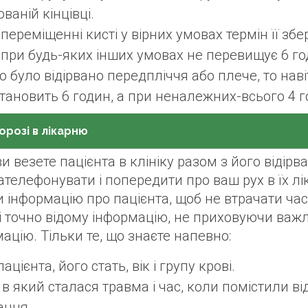
ваній кінцівці.
переміщенні кисті у вірних умовах термін її зб
, при будь-яких інших умовах не перевищує 6 го
 було відірвано передпліччя або плече, то нав
тановить 6 годин, а при неналежних-всього 4 г
орозі в лікарню
и везете пацієнта в клініку разом з його відірв
ателефонувати і попередити про ваш рух в їх лі
 інформацію про пацієнта, щоб не втрачати час
і точно відому інформацію, не приховуючи важ
ацію. Тільки те, що знаєте напевно:
пацієнта, його стать, вік і групу крові.
 в який сталася травма і час, коли помістили ві
ання.