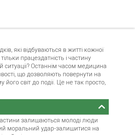
ків, які відбуваються в житті кожної
тільки працездатність і частину
цій ситуації? Останнім часом медицина
вості, що дозволяють повернути на
 його світ до події. Це не так просто,
її частини залишаються молоді люди
жкий моральний удар-залишитися на