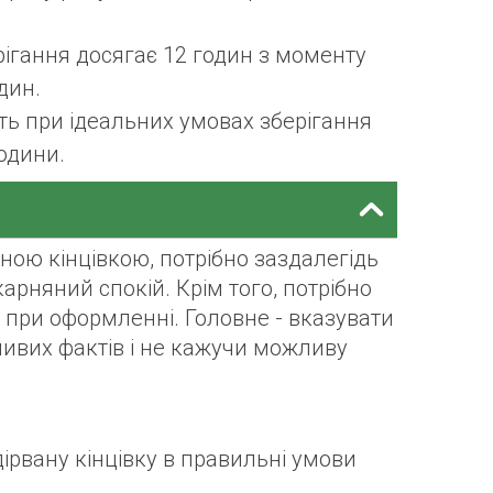
ерігання досягає 12 годин з моменту
дин.
іть при ідеальних умовах зберігання
одини.
аною кінцівкою, потрібно заздалегідь
карняний спокій. Крім того, потрібно
 при оформленні. Головне - вказувати
ливих фактів і не кажучи можливу
дірвану кінцівку в правильні умови