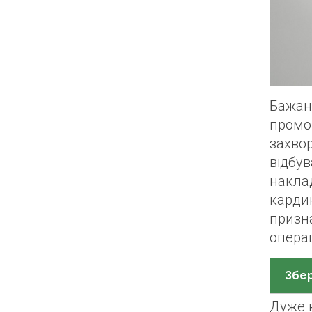
Бажан
промов
захво
відбув
накла
карди
призна
операц
Збер
Дуже в