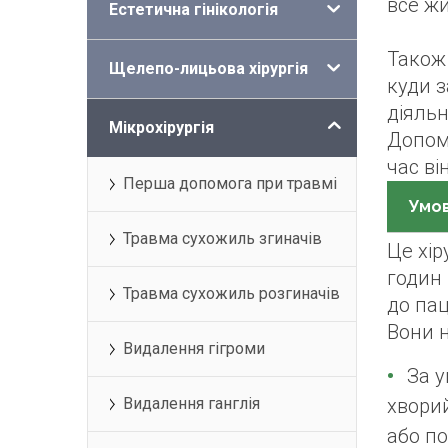
все жи
Естетична гінікологія
Також 
Щелепо-лицьова хірургія
куди з
діяльн
Мікрохірургія
Допом
час ві
Перша допомога при травмі
Умов
Травма сухожиль згиначів
Це хір
годин 
Травма сухожиль розгиначів
до пац
Вони н
Видалення гігроми
За у
Видалення ганглія
хворий
або по