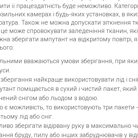
ити її працездатність буде неможливо. Катего
зильних камерах і будь-яких установках, в яки
ратура. Також не можна допускати зіткнення т
 це може спровокувати заледеніння тканин, як
на зберігати ампутант на відкритому повітрі, 
ього:
льними вважаються умови зберігання, при яких
уси.
зберігання найкраще використовувати лід і сні
тант поміщається в сухий і чистий пакет, який
нений снігом або льодом з водою.
 є можливість, то використовують три пакети -
етьому лід або сніг.
иво зберігати відірвану руку в максимально ч
ння бруду, пилу або інших забруднювачів у відкр