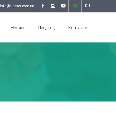
UK
info@slosser.com.ua
RU
Новини
Пацієнту
Контакти