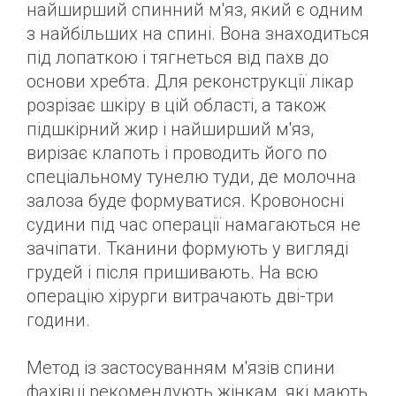
найширший спинний м'яз, який є одним
з найбільших на спині. Вона знаходиться
під лопаткою і тягнеться від пахв до
основи хребта. Для реконструкції лікар
розрізає шкіру в цій області, а також
підшкірний жир і найширший м'яз,
вирізає клапоть і проводить його по
спеціальному тунелю туди, де молочна
залоза буде формуватися. Кровоносні
судини під час операції намагаються не
зачіпати. Тканини формують у вигляді
грудей і після пришивають. На всю
операцію хірурги витрачають дві-три
години.
Метод із застосуванням м'язів спини
фахівці рекомендують жінкам, які мають