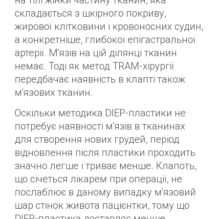
на тілі жінки частину тканин, яка
складається з шкірного покриву,
жирової клітковини і кровоносних судин,
а конкретніше, глибокої епігастральної
артерії. М'язів на цій ділянці тканин
немає. Тоді як метод TRAM-хірургії
передбачає наявність в клапті також
м'язових тканин.
Оскільки методика DIEP-пластики не
потребує наявності м'язів в тканинах
для створення нових грудей, період
відновлення після пластики проходить
значно легше і триває менше. Клапоть,
що січеться лікарем при операції, не
послаблює в даному випадку м'язовий
шар стінок живота пацієнтки, тому що
DIEP-пластика доставляє менше