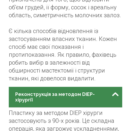
об'єм грудей, її форму, сосок і ареальну
область, симетричність молочних залоз.
Є кілька способів відновлення із
застосуванням власних тканин. Кожен
спосіб має свої показання і
протипоказання. Як правило, фахівець
робить вибір в залежності від
обширності мастектомії і структури
тканин, які довелося видалити.
Реконструкція за методом DІEP-
хірургії
Пластику за методом DІEP хірурги
застосовують з 90-х років. Це складна
операція, яка загрожує ускладненнями,