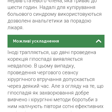
нервів статевого члена, яка триває до
шести годин. Надалі для купірування
больового синдрому використовуються
дозволені анальгетики за порадою
лікаря.
Можливі ускладнення
Іноді трапляється, що двічі проведена
корекція гіпоспадії виявляється
невдалою. В цьому випадку,
проведення чергового сеансу
хірургічного втручання допускається
через деякий час. Але з огляду на те, що
гіпоспадія як захворювання добре
вивчено і хірургічні методи боротьби з
ним налічують півтори сотні ефективних