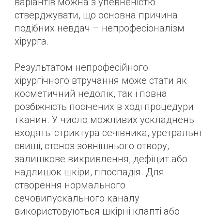
варіантів можна з упевненістю
стверджувати, що основна причина
подібних невдач – непрофесіоналізм
хірурга.
Результатом непрофесійного
хірургічного втручання може стати як
косметичний недолік, так і повна
розбіжність посічених в ході процедури
тканин. У число можливих ускладнень
входять: стриктура сечівника, уретральні
свищі, стеноз зовнішнього отвору,
залишкове викривлення, дефіцит або
надлишок шкіри, гіпоспадія. Для
створення нормального
сечовипускального каналу
використовуються шкірні клапті або