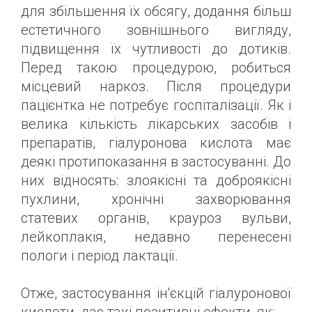
для збільшення їх обсягу, додання більш
естетичного зовнішнього вигляду,
підвищення їх чутливості до дотиків.
Перед такою процедурою, робиться
місцевий наркоз. Після процедури
пацієнтка не потребує госпіталізації. Як і
велика кількість лікарських засобів і
препаратів, гіалуронова кислота має
деякі протипоказання в застосуванні. До
них відносять: злоякісні та доброякісні
пухлини, хронічні захворювання
статевих органів, крауроз вульви,
лейкоплакія, недавно перенесені
пологи і період лактації.
Отже, застосування ін'єкцій гіалуронової
кислоти, дає такі позитивні ефекти, як: