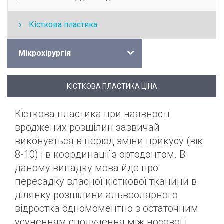
Кісткова пластика
Мікрохірургія
КІСТКОВА ПЛАСТИКА ЦІНА
Кісткова пластика при наявності
вроджених розщілин зазвичай
виконується в період зміни прикусу (вік
8-10) і в координації з ортодонтом. В
даному випадку мова йде про
пересадку власної кісткової тканини в
ділянку розщілини альвеолярного
відростка одномоментно з остаточним
усуненням сполучення між носової і