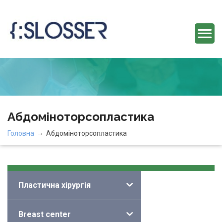
Абдоміноторсопластика
Головна
Абдоміноторсопластика
Категорії
Пластична хірургія
Breast center