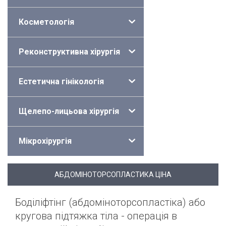
Косметологія
Реконструктивна хірургія
Естетична гінікологія
Щелепо-лицьова хірургія
Мікрохірургія
АБДОМІНОТОРСОПЛАСТИКА ЦІНА
Боділіфтінг (абдоміноторсопластіка) або
кругова підтяжка тіла - операція в