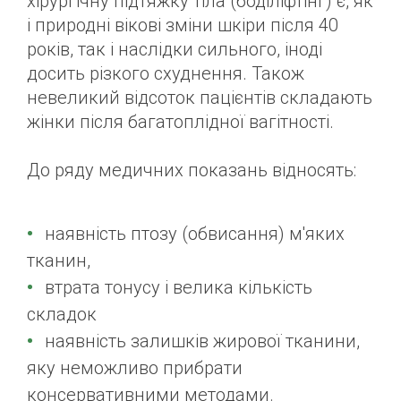
хірургічну підтяжку тіла (боділіфтінг) є, як
і природні вікові зміни шкіри після 40
років, так і наслідки сильного, іноді
досить різкого схуднення. Також
невеликий відсоток пацієнтів складають
жінки після багатоплідної вагітності.
До ряду медичних показань відносять:
наявність птозу (обвисання) м'яких
тканин,
втрата тонусу і велика кількість
складок
наявність залишків жирової тканини,
яку неможливо прибрати
консервативними методами.