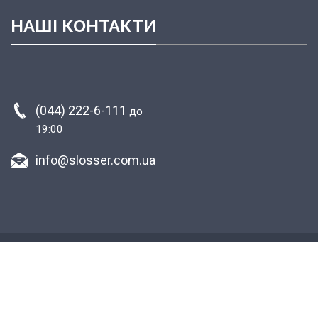
НАШІ КОНТАКТИ
(044) 222-6-111
до
19:00
info@slosser.com.ua
Copyright © 2015-2026 Plastic surgery clinic
«агробизнес»
Разработка и поддержка
Vedmedia