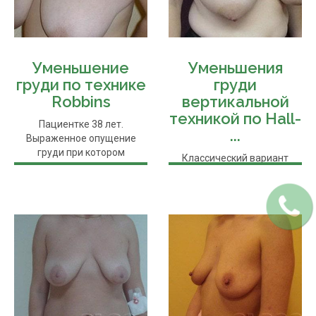
Уменьшение
Уменьшения
груди по технике
груди
Robbins
вертикальной
техникой по Hall-
Пациентке 38 лет.
...
Выраженное опущение
груди при котором
Классический вариант
недостаток верхнего ...
рожавшей пациентки с
опущением груди 4 степени
после ...