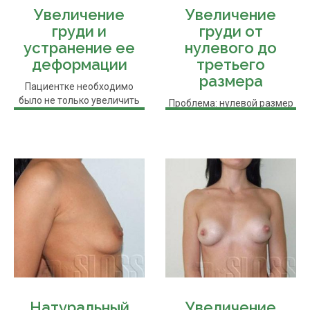
Увеличение
Увеличение
груди и
груди от
устранение ее
нулевого до
деформации
третьего
размера
Пациентке необходимо
было не только увеличить
Проблема: нулевой размер
грудь, а и устранить
груди, груди практически
деформацию ...
нет. Пациентке было
выполнено ...
Натуральный
Увеличение