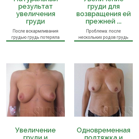
результат
груди для
увеличения
возвращения ей
груди
прежней ...
После вскармливания
Проблема: после
грудью грудь потеряла
нескольких родов грудь
форму и объем.
потеряла свою форму и
Необходима была ...
тонус. К тому же ...
Увеличение
Одновременная
груди и
подтяжка и