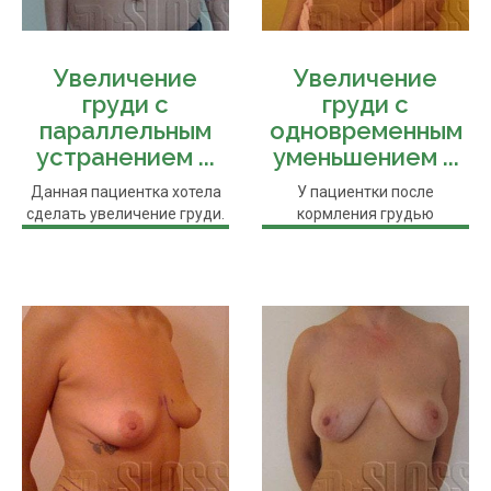
Увеличение
Увеличение
груди с
груди с
параллельным
одновременным
устранением ...
уменьшением ...
Данная пациентка хотела
У пациентки после
сделать увеличение груди.
кормления грудью
Однако на фото до
уменьшился объем и
операции ...
наполненность груди, а ...