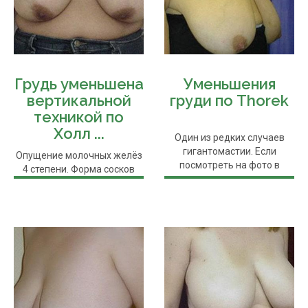
Грудь уменьшена
Уменьшения
вертикальной
груди по Thorek
техникой по
Холл ...
Один из редких случаев
гигантомастии. Если
Опущение молочных желёз
посмотреть на фото в
4 степени. Форма сосков
пропорциях к телу,...
вытянутая, сами соски ...