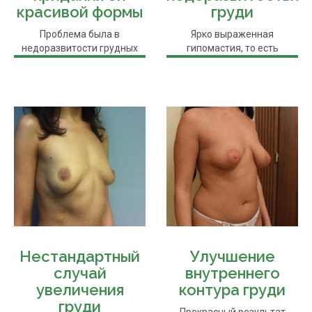
красивой формы
груди
Проблема была в
Ярко выраженная
недоразвитости грудных
гипомастия, то есть
желез, из-за чего грудь
недоразвитость груди. При
была нулевого ...
операции по ...
Нестандартный
Улучшение
случай
внутреннего
увеличения
контура груди
груди