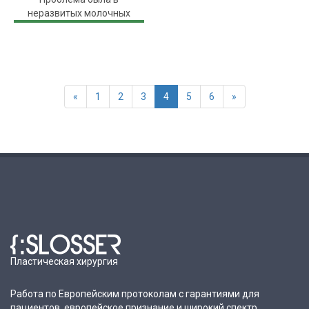
неразвитых молочных
железах, из-за чего
пропорции тела и груди не ...
«
1
2
3
4
5
6
»
Пластическая хирургия
Работа по Европейским протоколам с гарантиями для
пациентов, европейское признание и широкий спектр