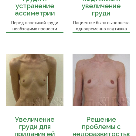
устранение
увеличение
ассиметрии
груди
Перед пластикой груди
Пациентке была выполнена
необходимо провести
одновременно подтяжка
разметку. В данном случае
груди и ее увеличение. На
хирург ...
фото ...
Увеличение
Решение
груди для
проблемы с
придания ей
недоразвитостью