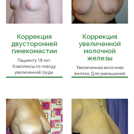
Коррекция
Коррекция
двусторонней
увеличенной
гинекомастии
молочной
железы
Пациенту 18 лет.
Комплексы по поводу
Увеличенная молочная
увеличенной груди.
железа. Для уменьшения
Невозможность носить ...
груди использовался
небольшой ...