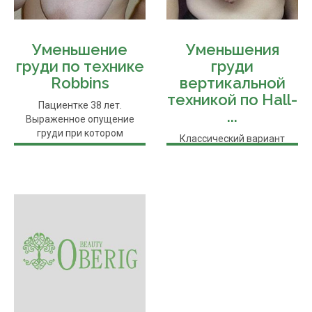
Уменьшение
Уменьшения
груди по технике
груди
Robbins
вертикальной
техникой по Hall-
Пациентке 38 лет.
...
Выраженное опущение
груди при котором
Классический вариант
недостаток верхнего ...
рожавшей пациентки с
опущением груди 4 степени
после ...