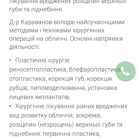
лікування вроджених розщілин верхньої
губи та піднебіння.
Д-р Караванов володіє найсучаснішими
методами і техніками хірургічних
операцій на обличчі. Основні напрямки
діяльності:
Пластична хірургія:
риносептопластика, блефаропластика,
отопластика, корекція губ, корекція
рубців, липомоделювання, установка
лицевих імплантатів;
Хірургічне лікування різних вроджених
вад розвитку обличчя, зокрема,
розщілин (незрощень) верхньої губи та
піднебіння: первинна пластика,