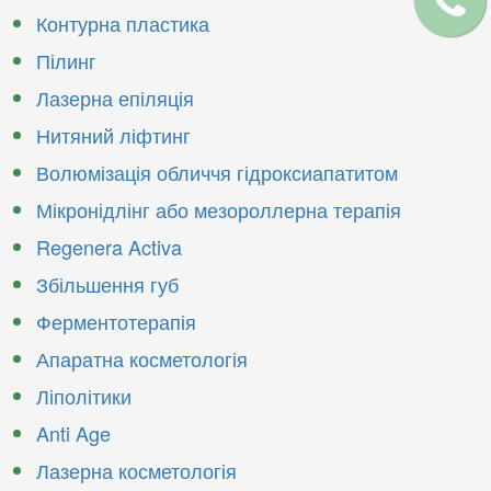
Контурна пластика
Пілинг
Лазерна епіляція
Нитяний ліфтинг
Волюмізація обличчя гідроксиапатитом
​Мікронідлінг або мезороллерна терапія
Regenera Activa
​Збільшення губ
​Ферментотерапія
​Апаратна косметологія
Ліполітики
Anti Age
Лазерна косметологія