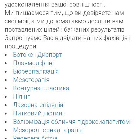
удосконалення вашої зовнішності.
Ми пишаємося тим, що ви довіряєте нам
свої мрії, а ми допомагаємо досягти вам
поставлених цілей і бажаних результатів.
Запрошуємо Вас відвідати наших фахівців і
процедури:
Ботокс і Диспорт
Плазмоліфтінг
Біоревіталізація
Мезотерапія
Контурна пластика
Пілінг
Лазерна епіляція
Нитковий ліфтинг
Волюмізація обличчя гідроксиапатитом
Мезороллерная терапія
Regenera Activа