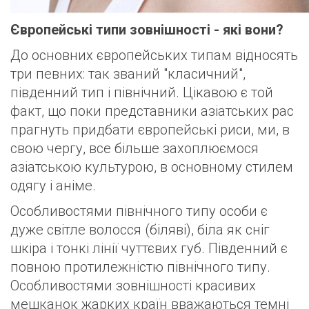
Європейські типи зовнішності - які вони?
До основних європейських типам відносять
три певних: так званий "класичний",
південний тип і північний. Цікавою є той
факт, що поки представники азіатських рас
прагнуть придбати європейські риси, ми, в
свою чергу, все більше захоплюємося
азіатською культурою, в основному стилем
одягу і аніме.
Особливостями північного типу особи є
дуже світле волосся (біляві), біла як сніг
шкіра і тонкі лінії чуттєвих губ. Південний є
повною протилежністю північного типу.
Особливостями зовнішності красивих
мешканок жарких країн вважаються темні