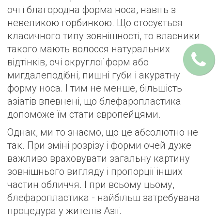
очі і благородна форма носа, навіть з
невеликою горбинкою. Що стосується
класичного типу зовнішності, то власники
такого мають волосся натуральних
відтінків, очі округлої форм або
мигдалеподібні, пишні губи і акуратну
форму носа. І тим не менше, більшість
азіатів впевнені, що блефаропластика
допоможе їм стати європейцями.
Однак, ми то знаємо, що це абсолютно не
так. При зміні розрізу і форми очей дуже
важливо враховувати загальну картину
зовнішнього вигляду і пропорції інших
частин обличчя. І при всьому цьому,
блефаропластика - найбільш затребувана
процедура у жителів Азії.