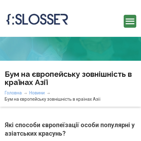
Бум на європейську зовнішність в
країнах Азії
Головна
Новини
Бум на європейську зовнішність в країнах Азії
Які способи європеїзації особи популярні у
азіатських красунь?