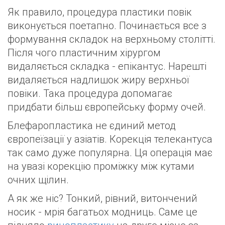
Як правило, процедура пластики повік
виконується поетапно. Починається все з
формування складок на верхньому столітті.
Після чого пластичним хірургом
видаляється складка - епікантус. Нарешті
видаляється надлишок жиру верхньої
повіки. Така процедура допомагає
придбати більш європейську форму очей.
Блефаропластика не єдиний метод
європеїзації у азіатів. Корекція телекантуса
так само дуже популярна. Ця операція має
на увазі корекцію проміжку між кутами
очних щілин.
А як же ніс? Тонкий, рівний, витончений
носик - мрія багатьох модниць. Саме це