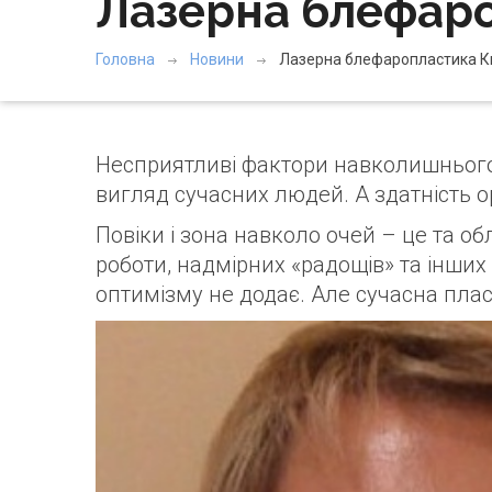
Лазерна блефаро
Головна
Новини
Лазерна блефаропластика К
Несприятливі фактори навколишнього 
вигляд сучасних людей. А здатність ор
Повіки і зона навколо очей – це та об
роботи, надмірних «радощів» та інших
оптимізму не додає. Але сучасна пласт