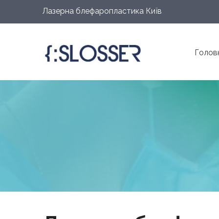
Лазерна блефаропластика Київ
Голов