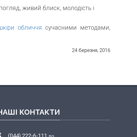
огляд, живий блиск, молодість і
шкіри обличчя
сучасними методами,
24 березня, 2016
НАШІ КОНТАКТИ
(044) 222-6-111
до