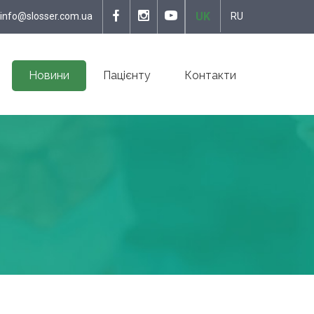
UK
info@slosser.com.ua
RU
Новини
Пацієнту
Контакти