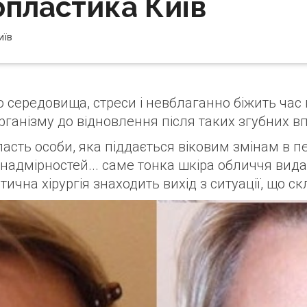
пластика Київ
иїв
середовища, стреси і невблаганно біжить час
ганізму до відновлення після таких згубних вп
ласть особи, яка піддається віковим змінам в п
 надмірностей... саме тонка шкіра обличчя вида
ична хірургія знаходить вихід з ситуації, що ск