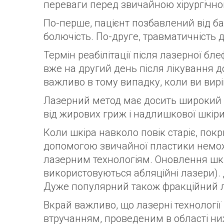
переваги перед звичайною хірургічн
По-перше, пацієнт позбавлений від баг
болючість. По-друге, травматичність 
Термін реабілітації після лазерної бл
вже на другий день після лікування д
важливо в тому випадку, коли ви вир
Лазерний метод має досить широкий с
від жирових гриж і надлишкової шкіри
Коли шкіра навколо повік старіє, пок
допомогою звичайної пластики немож
лазерним технологіям. Оновлення шк
використовуються абляційні лазери). 
Дуже популярний також фракційний лаз
Вкрай важливо, що лазерні технологі
втручанням, проведеним в області ни