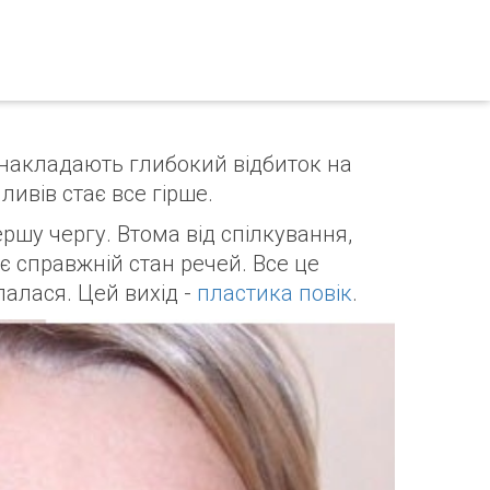
 накладають глибокий відбиток на
ливів стає все гірше.
ершу чергу. Втома від спілкування,
є справжній стан речей. Все це
лалася. Цей вихід -
пластика повік
.