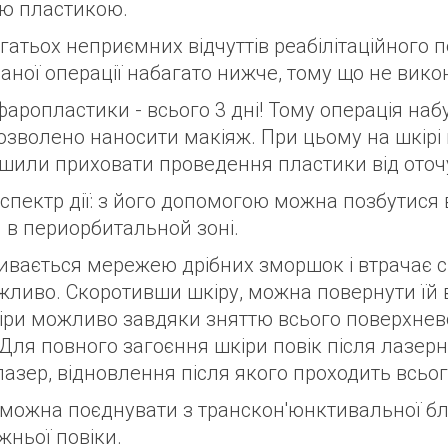
ою пластикою.
атьох неприємних відчуттів реабілітаційного пер
даної операції набагато нижче, тому що не вик
ефаропластики - всього 3 дні! Тому операція на
озволено наносити макіяж. При цьому на шкірі н
ішили приховати проведення пластики від ото
пектр дії: з його допомогою можна позбутися 
 в периорбитальной зоні.
ривається мережею дрібних зморшок і втрачає с
ливо. Скоротивши шкіру, можна повернути їй в
іри можливо завдяки зняттю всього поверхнев
Для повного загоєння шкіри повік після лазерно
ер, відновлення після якого проходить всього
ї можна поєднувати з транскон'юнктивальної б
жньої повіки.