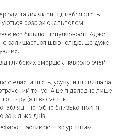
іоду, таких як синці, набряклість і
онуються розрізи скальпелем.
буває все більшої популярності. Адже
е залишається швів і слідів, що дуже
чуючих.
від глибоких зморшок навколо очей,
вою еластичність, усунути ці явища за
трачений тонус. А це підвладне лише
ого шару (з цією метою
ї абляції потрібно близько тижня.
 за кілька днів.
лефаропластикою – хірургічним