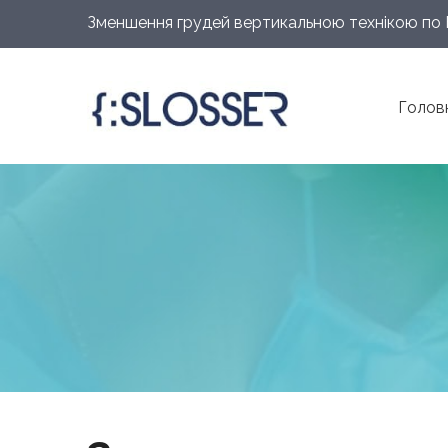
Зменшення грудей вертикальною технікою по H
Голов