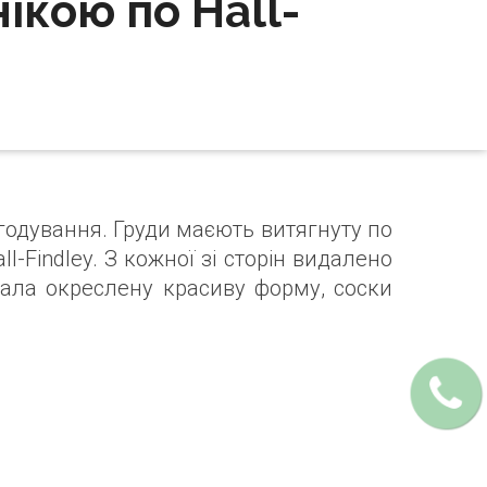
кою по Hall-
годування. Груди маєють витягнуту по
-Findley. З кожної зі сторін видалено
бала окреслену красиву форму, соски