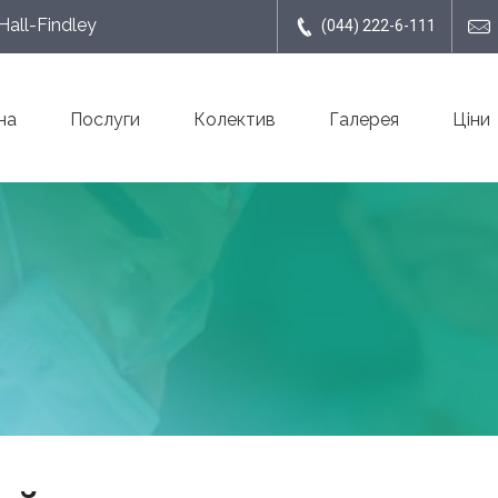
all-Findley
(044) 222-6-111
на
Послуги
Колектив
Галерея
Ціни