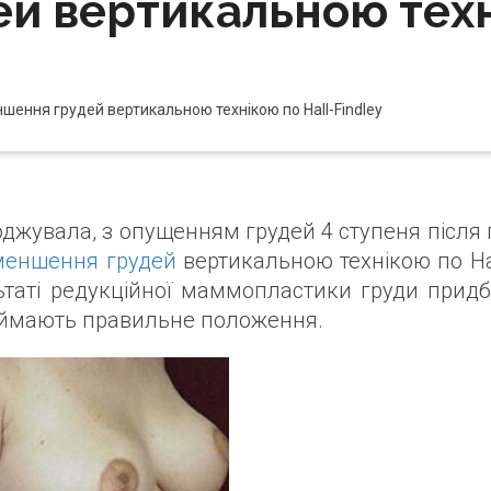
й вертикальною техні
шення грудей вертикальною технікою по Hall-Findley
оджувала, з опущенням грудей 4 ступеня після 
меншення грудей
вертикальною технікою по Hall
ьтаті редукційної маммопластики груди прид
аймають правильне положення.