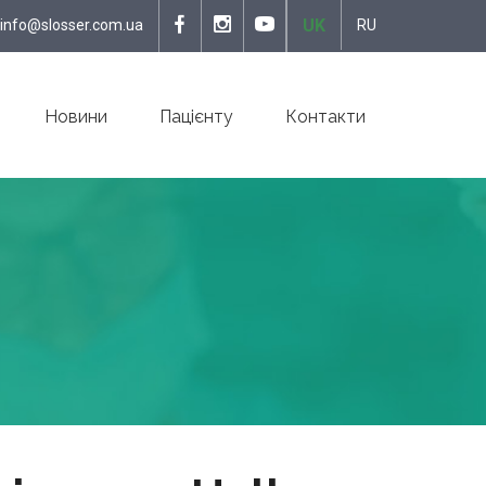
UK
info@slosser.com.ua
RU
Новини
Пацієнту
Контакти