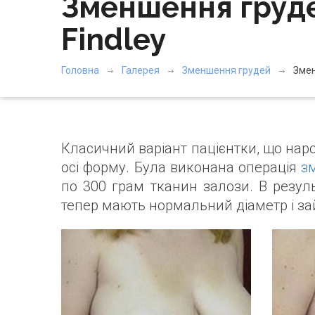
Зменшення груде
Findley
Головна
Галерея
Зменшення грудей
Змен
Класичний варіант пацієнтки, що нар
осі форму. Була виконана операція
з
по 300 грам тканин залози. В резул
тепер мають нормальний діаметр і з