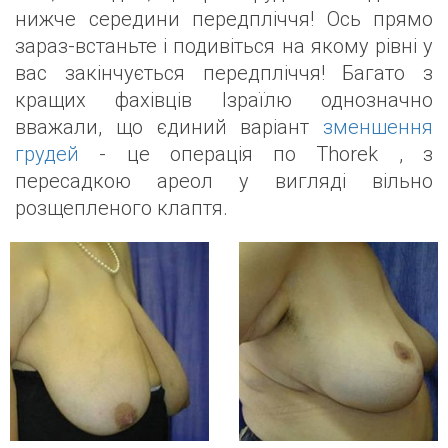
нижче середини передпліччя! Ось прямо
зараз-встаньте і подивіться на якому рівні у
вас закінчується передпліччя! Багато з
кращих фахівців Ізраїлю однозначно
вважали, що єдиний варіант
зменшення
грудей
- це операція по Thorek , з
пересадкою ареол у вигляді вільно
розщепленого клаптя.