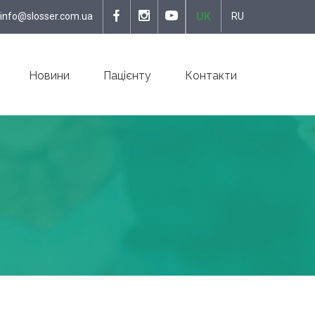
UK
info@slosser.com.ua
RU
Новини
Пацієнту
Контакти