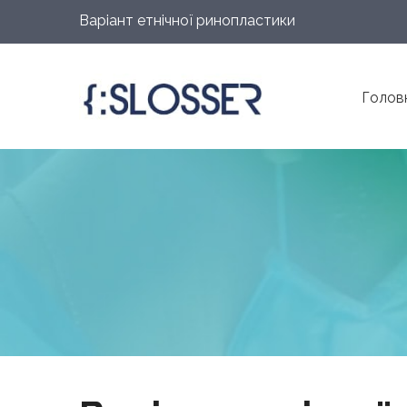
Варіант етнічної ринопластики
Голов