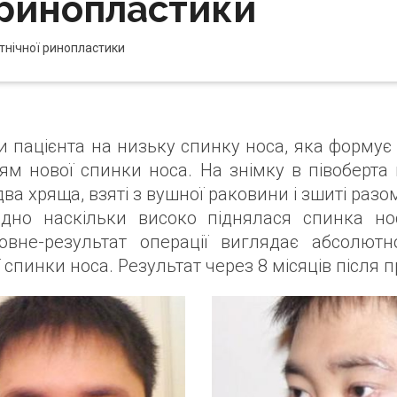
 ринопластики
етнічної ринопластики
рги пацієнта на низьку спинку носа, яка форм
ям нової спинки носа. На знімку в півоберта
два хряща, взяті з вушної раковини і зшиті раз
дно наскільки високо піднялася спинка носа
вне-результат операції виглядає абсолют
 спинки носа. Результат через 8 місяців після п