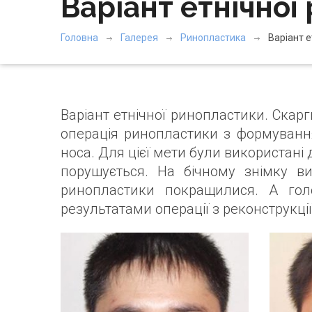
Варіант етнічної
Головна
Галерея
Ринопластика
Варіант 
Варіант етнічної ринопластики. Ска
операція ринопластики з формуванн
носа. Для цієї мети були використані 
порушується. На бічному знімку ви
ринопластики покращилися. А голо
результатами операції з реконструкції