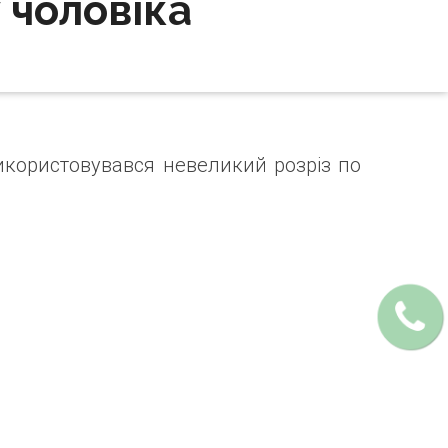
 чоловіка
користовувався невеликий розріз по