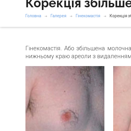
Корекція збільше
Головна
Галерея
Гінекомастія
Корекція з
Гінекомастія. Або збільшена молочна
нижньому краю ареоли з видаленням