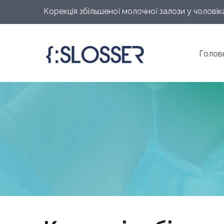
Корекція збільшеної молочної залози у чоловік
Голов