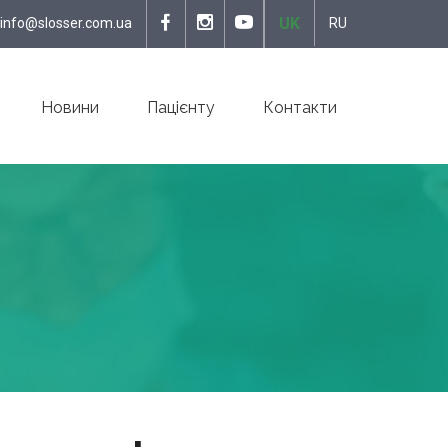
UK
info@slosser.com.ua
RU
Новини
Пацієнту
Контакти