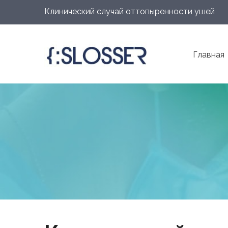
Клинический случай оттопыренности ушей
Главная